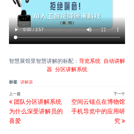
智慧展馆里智慧讲解的标配：
导览系统
自动讲解
器
分区讲解系统
标签
讲解器
文
上一篇
下一个
上
下
团队分区讲解系统
空间云锚点在博物馆
章
一
一
导
为什么深受讲解员的
手机导览中的应用研
篇
篇
航
喜爱
究
文
文
章
章