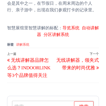
会是其中之一，在节假日，在周末周边的个人
行、亲子游中，出现在我们参观打卡的记录里。
智慧展馆里智慧讲解的标配：
导览系统
自动讲解
器
分区讲解系统
标签
讲解系统
文
上一篇
下一个
上
下
无线讲解器品牌怎
无线讲解器，领夹式
章
一
一
导
么选？INDOORLINK
带来的时尚优雅
篇
篇
航
等3个品牌值得关注
文
文
章
章
搜