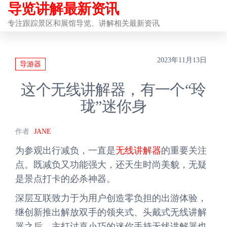
导览讲解最新资讯
前
往
专注跟踪景区和展馆导览、讲解相关最新资讯
内
容
2023年11月13日
导游器
这个无线讲解器，有一个“玲
珑”迷你身
作者
JANE
为参观出行减负，一直是
无线讲解器
的重要关注
点。既减负又功能强大，还天生时尚美貌，无疑
是景点打卡的必杀神器。
深层互联致力于为用户创造零负担的出游体验，
继创新推出解放双手的领夹式、头戴式无线讲解
器之后，主打讨喜小巧的迷你手持无线讲解器也