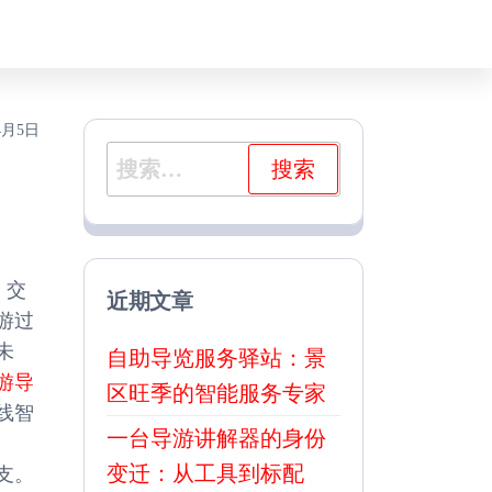
4月5日
搜
索：
 交
近期文章
游过
未
自助导览服务驿站：景
游导
区旺季的智能服务专家
线智
一台导游讲解器的身份
变迁：从工具到标配
支。