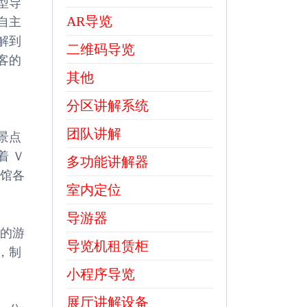
型导
AR导览
自主
解到
二维码导览
客的
其他
分区讲解系统
团队讲解
景点
着 Ｖ
多功能讲解器
物馆各
室内定位
导游器
质的游
导览机租赁柜
，制
小程序导览
展厅讲解设备