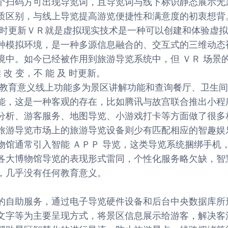
个扫码方可出现导览词，且导览词与线下标识静态展示无
质区别，与线上导览提高游览便捷性和满意度的初衷想背
及时更新ＶＲ就是虚拟现实技术是一种可以创建和体验虚
种模拟环境，是一种多源信息融合的、交互式的三维动态
境中。如今已经被作用到旅游导览系统中，但 ＶＲ 场景
难 改 变，不 能 及 时更新。
和教育意义线上功能多为景区讲解功能和查询餐厅、卫生
能，这是一种客观的存在，比如腾讯与故宫联合推出小程
分析、游客服务、地图导览、小游戏打卡等方面做了很多
旅游导览市场上的旅游导览设备则少有匹配相应的智趣娱
物馆通常引入智能 ＡＰＰ 导览，这类导览系统捆绑手机
各大博物馆导览的表现形式雷同，个性化服务略欠缺，智
，几乎没有任何教育意义。
的自助服务，通过电子导览硬件设备和后台中央数据库所
文字等为主要呈现方式，将景区信息展示给游客，解决客