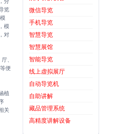
，分
导览
微信导览
队模
手机导览
，模
智慧导览
，对
智慧展馆
智能导览
 厅、
话等便
线上虚拟展厅
自动导览机
涵植
自助讲解
序
藏品管理系统
相关
高精度讲解设备