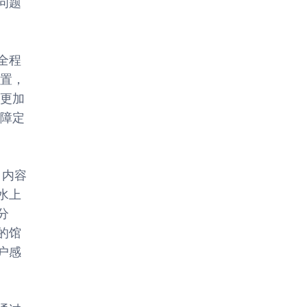
问题
全程
位置，
供更加
保障定
、内容
水上
分
的馆
户感