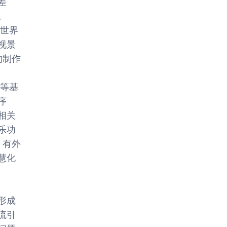
差
。
拟世界
视景
的制作
间等基
序
相关
乐功
，有外
慧化
形成
流引