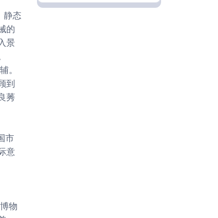
主。静态
械的
入景
。
为辅。
顾到
良莠
国市
际意
省博物