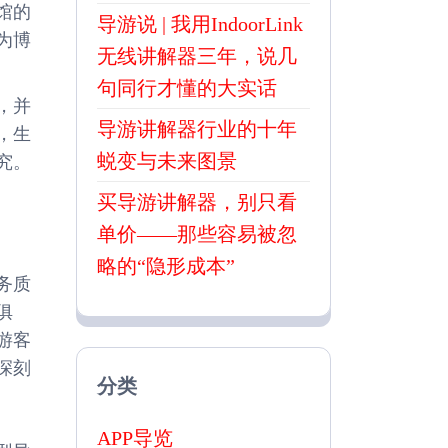
馆的
导游说 | 我用IndoorLink
为博
无线讲解器三年，说几
句同行才懂的大实话
，并
导游讲解器行业的十年
，生
蜕变与未来图景
究。
买导游讲解器，别只看
单价——那些容易被忽
略的“隐形成本”
务质
俱
游客
深刻
分类
APP导览