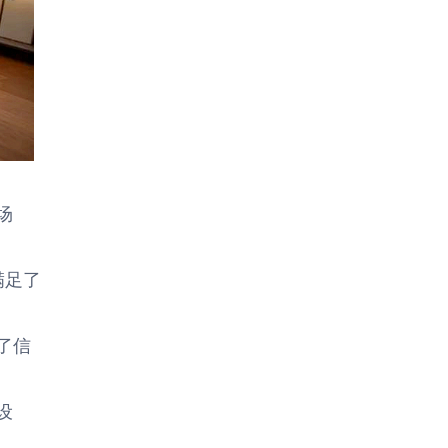
场
满足了
了信
设