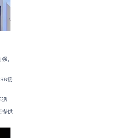
力强。
SB接
不适。
还提供