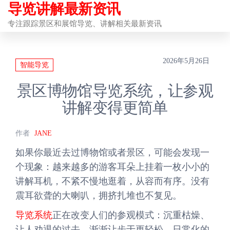
导览讲解最新资讯
前
往
专注跟踪景区和展馆导览、讲解相关最新资讯
内
容
2026年5月26日
智能导览
景区博物馆导览系统，让参观
讲解变得更简单
作者
JANE
如果你最近去过博物馆或者景区，可能会发现一
个现象：越来越多的游客耳朵上挂着一枚小小的
讲解耳机，不紧不慢地逛着，从容而有序。没有
震耳欲聋的大喇叭，拥挤扎堆也不复见。
导览系统
正在改变人们的参观模式：沉重枯燥、
让人劝退的过去，渐渐让步于更轻松、日常化的