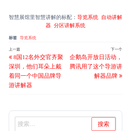
智慧展馆里智慧讲解的标配：
导览系统
自动讲解
器
分区讲解系统
标签
导览系统
文
上一篇
下一个
上
下
8国12名外交官齐聚
企鹅岛开放日活动，
章
一
一
导
深圳，他们耳朵上戴
腾讯用了这个导游讲
篇
篇
航
着同一个中国品牌导
解器品牌
文
文
游讲解器
章
章
搜
索：