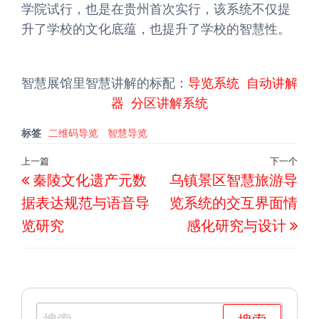
学院试行，也是在贵州首次实行，该系统不仅提
升了学校的文化底蕴，也提升了学校的智慧性。
智慧展馆里智慧讲解的标配：
导览系统
自动讲解
器
分区讲解系统
标签
二维码导览
智慧导览
文
上一篇
下一个
上
下
秦陵文化遗产元数
乌镇景区智慧旅游导
章
一
一
导
据表达规范与语音导
览系统的交互界面情
篇
篇
航
览研究
感化研究与设计
文
文
章
章
搜