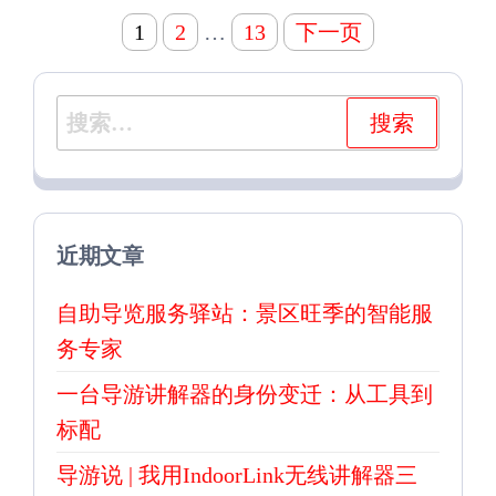
文
1
2
…
13
下一页
章
分
搜
页
索：
近期文章
自助导览服务驿站：景区旺季的智能服
务专家
一台导游讲解器的身份变迁：从工具到
标配
导游说 | 我用IndoorLink无线讲解器三