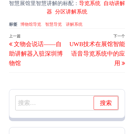
智慧展馆里智慧讲解的标配：
导览系统
自动讲解
器
分区讲解系统
标签
博物馆导览
智慧导览
讲解系统
文
上一篇
下一个
上
下
文物会说话——自
UWB技术在展馆智能
章
一
一
导
助讲解器入驻深圳博
语音导览系统中的应
篇
篇
航
物馆
用
文
文
章
章
搜
索：