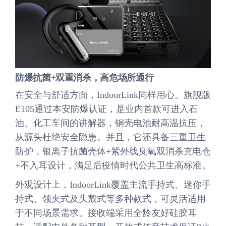
防爆抗菌+双重消杀，高危场所通行
在安全与舒适方面，IndoorLink同样用心。旗舰版
E105通过本安防爆认证，是业内首款可进入石
油、化工车间的讲解器，钢壳电池耐高温抗压，
从源头杜绝安全隐患。并且，它还具备三重卫生
防护，银离子抗菌壳体+紫外线臭氧双消杀充电仓
+不入耳设计，满足后疫情时代公共卫生高标准。
外观设计上，IndoorLink覆盖主流手持式、迷你手
持式、领夹式及头戴式等多种款式，可灵活适用
于不同场景需求。接收端采用全龄友好硅胶耳