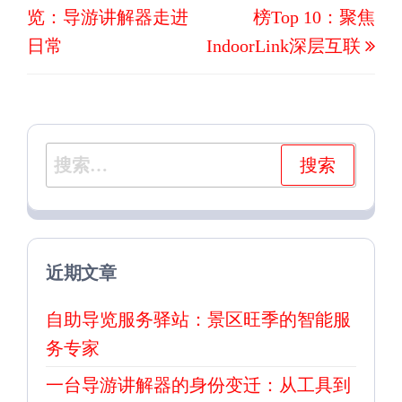
导
览：导游讲解器走进
榜Top 10：聚焦
篇
篇
航
日常
IndoorLink深层互联
文
文
章
章
搜
索：
近期文章
自助导览服务驿站：景区旺季的智能服
务专家
一台导游讲解器的身份变迁：从工具到