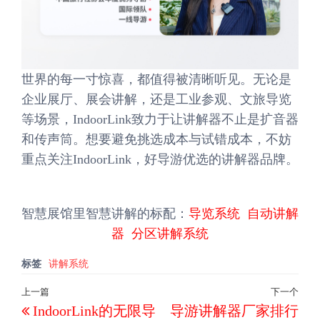
世界的每一寸惊喜，都值得被清晰听见。无论是
企业展厅、展会讲解，还是工业参观、文旅导览
等场景，IndoorLink致力于让讲解器不止是扩音器
和传声筒。想要避免挑选成本与试错成本，不妨
重点关注IndoorLink，好导游优选的讲解器品牌。
智慧展馆里智慧讲解的标配：
导览系统
自动讲解
器
分区讲解系统
标签
讲解系统
文
上一篇
下一个
上
下
IndoorLink的无限导
导游讲解器厂家排行
章
一
一