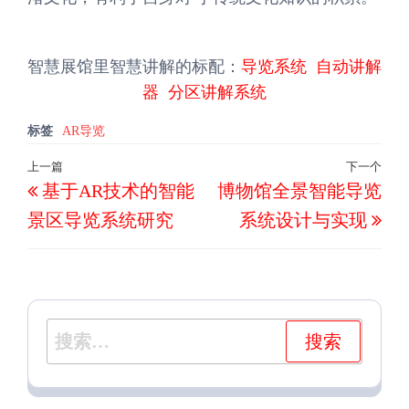
智慧展馆里智慧讲解的标配：
导览系统
自动讲解
器
分区讲解系统
标签
AR导览
文
上一篇
下一个
上
下
基于AR技术的智能
博物馆全景智能导览
章
一
一
导
景区导览系统研究
系统设计与实现
篇
篇
航
文
文
章
章
搜
索：