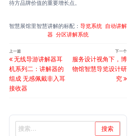
待方品牌价值的重要增长点。
智慧展馆里智慧讲解的标配：
导览系统
自动讲解
器
分区讲解系统
文
上一篇
下一个
上
下
无线导游讲解器耳
服务设计视角下，博
章
一
一
导
机系列二：讲解器的
物馆智慧导览设计研
篇
篇
航
组成 无感佩戴非入耳
究
文
文
接收器
章
章
搜
索：