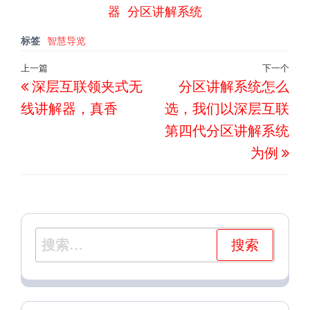
器
分区讲解系统
标签
智慧导览
文
上一篇
下一个
上
下
深层互联领夹式无
分区讲解系统怎么
章
一
一
导
线讲解器，真香
选，我们以深层互联
篇
篇
航
第四代分区讲解系统
文
文
为例
章
章
搜
索：