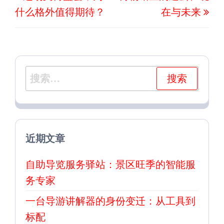
一
一
导
什么格外值得期待？
在与未来
篇
篇
航
文
文
章
章
搜
索：
近期文章
自助导览服务驿站：景区旺季的智能服
务专家
一台导游讲解器的身份变迁：从工具到
标配