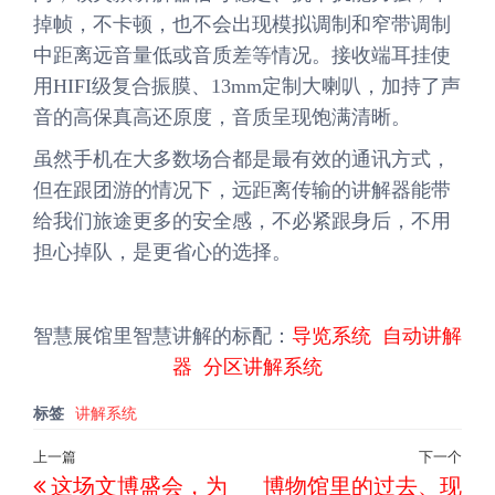
掉帧，不卡顿，也不会出现模拟调制和窄带调制
中距离远音量低或音质差等情况。接收端耳挂使
用HIFI级复合振膜、13mm定制大喇叭，加持了声
音的高保真高还原度，音质呈现饱满清晰。
虽然手机在大多数场合都是最有效的通讯方式，
但在跟团游的情况下，远距离传输的讲解器能带
给我们旅途更多的安全感，不必紧跟身后，不用
担心掉队，是更省心的选择。
智慧展馆里智慧讲解的标配：
导览系统
自动讲解
器
分区讲解系统
标签
讲解系统
文
上一篇
下一个
上
下
这场文博盛会，为
博物馆里的过去、现
章