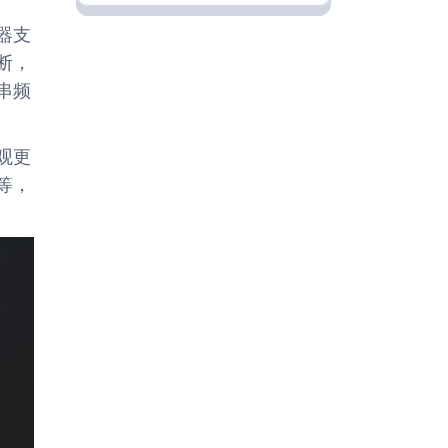
器支
断，
串频
观更
等，