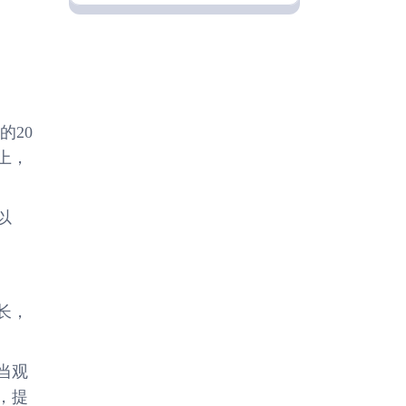
的20
上，
以
长，
当观
，提