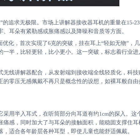
”的追求无极限。市场上讲解器接收器耳机的重量在15-2
牢、耳朵有紧勒感或胀痛感以及降噪和音质等方面。
面优化，首次实现了6克的突破，挂在耳上“轻如无物”，
的一半，比轻更轻，比小更小。这一突破，标志着行业进
。
式无线讲解器配合，从发射端到接收端全线轻质化，科技
正的零压无感佩戴不再只是概念性的设想，如裸耳般自由
它采用半入耳式，在听筒部分向耳道有约1cm的探入。这
胀痛感，同时加大了与耳朵的接触面积，能稳固支撑住耳
落，适合各年龄层各种耳型，即使儿童也能舒适佩戴。