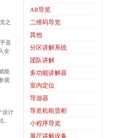
AR导览
二维码导览
3克之
其他
几乎是
分区讲解系统
入全
团队讲解
赋能
多功能讲解器
参观
室内定位
导游器
导览机租赁柜
个设计
机。
小程序导览
展厅讲解设备