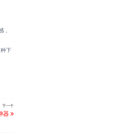
感，
内种下
下一个
下
神器
一
篇