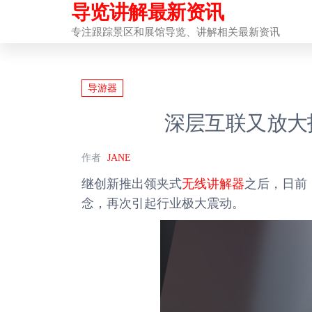
导览讲解最新资讯
前
往
专注跟踪景区和展馆导览、讲解相关最新资讯
内
容
导游器
深层互联又放大
作者
JANE
继创新推出领夹式
无线讲解器
之后，日前
念，再次引起行业极大震动。