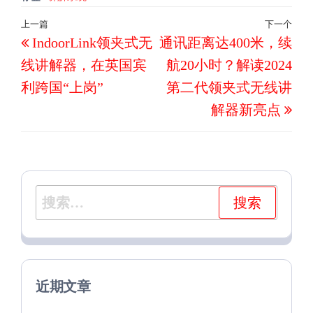
文
上一篇
下一个
上
下
IndoorLink领夹式无
通讯距离达400米，续
章
一
一
导
线讲解器，在英国宾
航20小时？解读2024
篇
篇
航
利跨国“上岗”
第二代领夹式无线讲
文
文
解器新亮点
章
章
搜
索：
近期文章