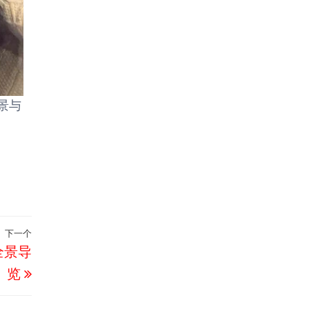
景与
下一个
下
全景导
一
览
篇
文