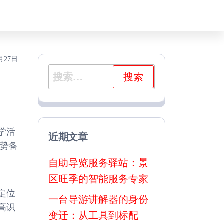
月27日
搜
索：
学活
近期文章
优势备
自助导览服务驿站：景
区旺季的智能服务专家
定位
一台导游讲解器的身份
高识
变迁：从工具到标配