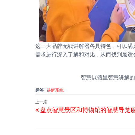
这三大品牌无线讲解器各具特色，可以满
需求进行深入了解和对比，从而找到最适
智慧展馆里智慧讲解的
标签
讲解系统
文
上一篇
上
盘点智慧景区和博物馆的智慧导览
章
一
导
篇
航
文