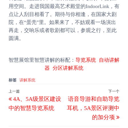
用空间。走进我国最高艺术殿堂的IndoorLink，有
点让人刮目相看了。期待与你相逢，在国家大剧
院，在“蛋壳”里。如果来了，不妨观看一场演出
再走，交响乐或者歌剧都可以，参观之行，至此
圆满。
智慧展馆里智慧讲解的标配：
导览系统
自动讲解
器
分区讲解系统
标签
讲解系统
文
上一篇
下一个
上
下
4A、5A级景区建设
语音导游和自助导览
章
一
一
导
中的智慧导览系统
耳机，5A景区评测中
篇
篇
航
的加分项
文
文