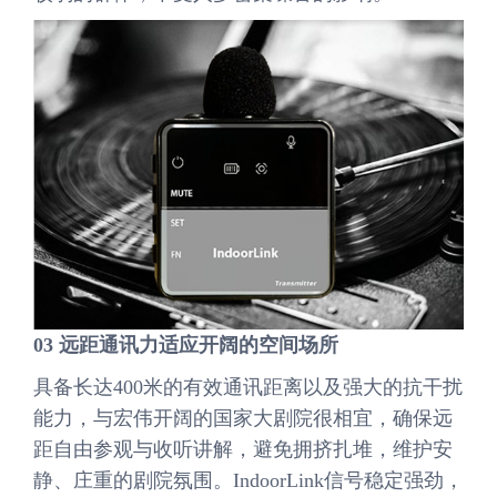
03 远距通讯力适应开阔的空间场所
具备长达400米的有效通讯距离以及强大的抗干扰
能力，与宏伟开阔的国家大剧院很相宜，确保远
距自由参观与收听讲解，避免拥挤扎堆，维护安
静、庄重的剧院氛围。IndoorLink信号稳定强劲，