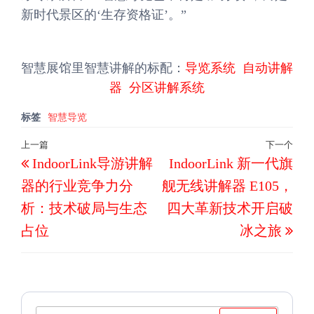
新时代景区的‘生存资格证’。”
智慧展馆里智慧讲解的标配：
导览系统
自动讲解
器
分区讲解系统
标签
智慧导览
文
上一篇
下一个
上
下
IndoorLink导游讲解
IndoorLink 新一代旗
章
一
一
导
器的行业竞争力分
舰无线讲解器 E105，
篇
篇
航
析：技术破局与生态
四大革新技术开启破
文
文
占位
冰之旅
章
章