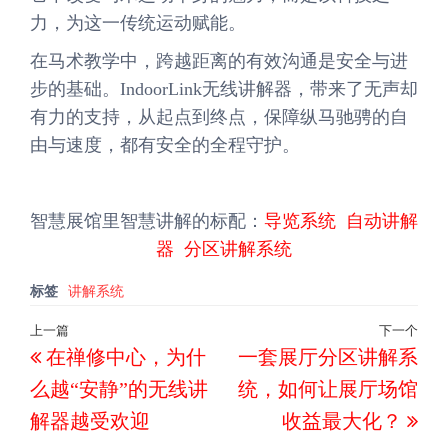
力，为这一传统运动赋能。
在马术教学中，跨越距离的有效沟通是安全与进
步的基础。IndoorLink无线讲解器，带来了无声却
有力的支持，从起点到终点，保障纵马驰骋的自
由与速度，都有安全的全程守护。
智慧展馆里智慧讲解的标配：
导览系统
自动讲解
器
分区讲解系统
标签
讲解系统
文
上一篇
下一个
上
下
在禅修中心，为什
一套展厅分区讲解系
章
一
一
导
么越“安静”的无线讲
统，如何让展厅场馆
篇
篇
航
解器越受欢迎
收益最大化？
文
文