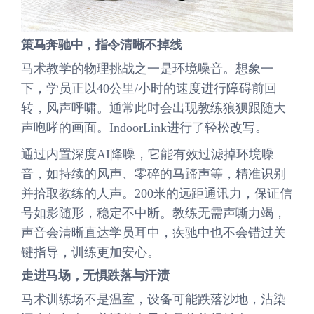
策马奔驰中，指令清晰不掉线
马术教学的物理挑战之一是环境噪音。想象一
下，学员正以40公里/小时的速度进行障碍前回
转，风声呼啸。通常此时会出现教练狼狈跟随大
声咆哮的画面。IndoorLink进行了轻松改写。
通过内置深度AI降噪，它能有效过滤掉环境噪
音，如持续的风声、零碎的马蹄声等，精准识别
并拾取教练的人声。200米的远距通讯力，保证信
号如影随形，稳定不中断。教练无需声嘶力竭，
声音会清晰直达学员耳中，疾驰中也不会错过关
键指导，训练更加安心。
走进马场，无惧跌落与汗渍
马术训练场不是温室，设备可能跌落沙地，沾染