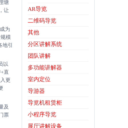
理塘
AR导览
，让
二维码导览
渐成为
其他
户规模
分区讲解系统
各地引
团队讲解
员以
多功能讲解器
+直
室内定位
接入更
便
导游器
导览机租赁柜
量及
小程序导览
门票
展厅讲解设备