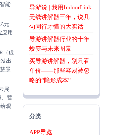
智能
导游说 | 我用IndoorLink
无线讲解器三年，说几
亿元
句同行才懂的大实话
业应用
导游讲解器行业的十年
蜕变与未来图景
R（虚
买导游讲解器，别只看
开发出
智慧景
单价——那些容易被忽
略的“隐形成本”
云展
理、营
带给观
分类
APP导览