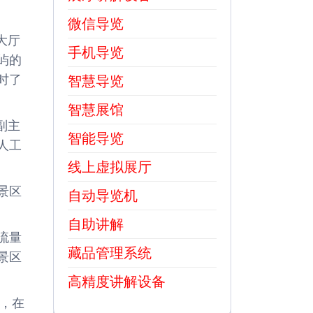
微信导览
大厅
手机导览
屿的
时了
智慧导览
智慧展馆
副主
智能导览
人工
线上虚拟展厅
景区
自动导览机
自助讲解
流量
藏品管理系统
景区
高精度讲解设备
，在