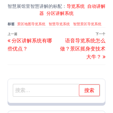
智慧展馆里智慧讲解的标配：
导览系统
自动讲解
器
分区讲解系统
标签
景区地图导览系统
智慧导览系统
智慧景区导览系统
文
上一篇
下一个
上
下
分区讲解系统有哪
语音导览系统怎么
章
一
一
导
些优点？
做？景区摇身变技术
篇
篇
航
大牛？
文
文
章
章
搜
索：