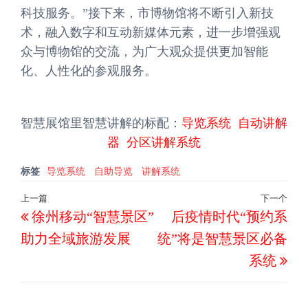
科技服务。”接下来，市博物馆将不断引入新技
术，融入数字和互动新媒体元素，进一步增强观
众与博物馆的交流，为广大观众提供更加智能
化、人性化的参观服务。
智慧展馆里智慧讲解的标配：
导览系统
自动讲解
器
分区讲解系统
标签
导览系统
自助导览
讲解系统
文
上一篇
下一个
上
下
徐州移动“智慧景区”
后疫情时代“预约系
章
一
一
导
助力全域旅游发展
统”将是智慧景区必备
篇
篇
航
系统
文
文
章
章