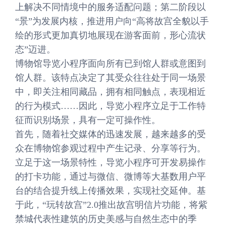
上解决不同情境中的服务适配问题；第二阶段以
“景”为发展内核，推进用户向“高将故宫全貌以手
绘的形式更加真切地展现在游客面前，形心流状
态”迈进。
博物馆导览小程序面向所有已到馆人群或意图到
馆人群。该特点决定了其受众往往处于同一场景
中，即关注相同藏品，拥有相同触点，表现相近
的行为模式……因此，导览小程序立足于工作特
征而识别场景，具有一定可操作性。
首先，随着社交媒体的迅速发展，越来越多的受
众在博物馆参观过程中产生记录、分享等行为。
立足于这一场景特性，导览小程序可开发易操作
的打卡功能，通过与微信、微博等大基数用户平
台的结合提升线上传播效果，实现社交延伸。基
于此，“玩转故宫”2.0推出故宫明信片功能，将紫
禁城代表性建筑的历史美感与自然生态中的季