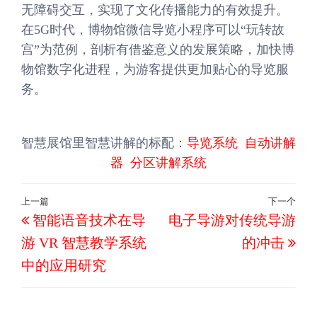
无障碍交互，实现了文化传播能力的有效提升。
在5G时代，博物馆微信导览小程序可以“玩转故
宫”为范例，剖析有借鉴意义的发展策略，加快博
物馆数字化进程，为游客提供更加贴心的导览服
务。
智慧展馆里智慧讲解的标配：
导览系统
自动讲解
器
分区讲解系统
文
上一篇
下一个
上
下
智能语音技术在导
电子导游对传统导游
章
一
一
导
游 VR 智慧教学系统
的冲击
篇
篇
航
中的应用研究
文
文
章
章