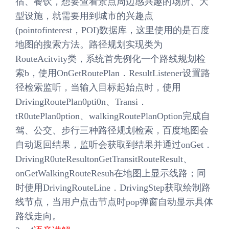
宿、餐饮，想要查看景点周边感兴趣的场所、大
型设施，就需要用到城市的兴趣点
(pointofinterest，POI)数据库，这里使用的是百度
地图的搜索方法。路径规划实现类为
RouteAcitvity类，系统首先例化一个路线规划检
索b，使用OnGetRoutePlan．ResultListener设置路
径检索监听，当输入目标起始点时，使用
DrivingRoutePlan0pti0n、Transi．
tR0utePlan0ption、walkingRoutePlanOption完成自
驾、公交、步行三种路径规划检索，百度地图会
自动返回结果，监听会获取到结果并通过onGet．
DrivingR0uteResultonGetTransitRouteResult、
onGetWalkingRouteResuh在地图上显示线路；同
时使用DrivingRouteLine．DrivingStep获取绘制路
线节点，当用户点击节点时pop弹窗自动显示具体
路线走向。