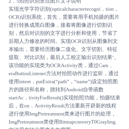
2．5拍照识别景点图片文字说明
实现光学字符识别(opticalcharacterrecogni．tion，
OCR)识别系统，首先，需要将用手机拍摄的图片
进行转换成黑白图像，接着将图像进行切割识
别，然后对识别的文字进行分析和使用，节省了
后期人力修改的时间。实现OCR识别从图像到文
本输出，需要经历图像二值化、文字切割、特征
提取、对比识别，最后人工校正输出识别结果‘。
该功能的实现类为OCRActivity类，通过Cam．
eraButtonListener方法对拍照动作进行监听，通过
使用intent．putExtra(“path”，“name”)设定拍照图
片的路径和名称，跳转到Android自带函数
startAc．tivityForResuh()实现拍照功能，拍摄结束
后，在on．ActivityResuh方法重新开辟新的线程
进行使用ImgPretreatment类来进行图片的处理，
ImgPretreatment类使用BitmapconveryT0GrayImg