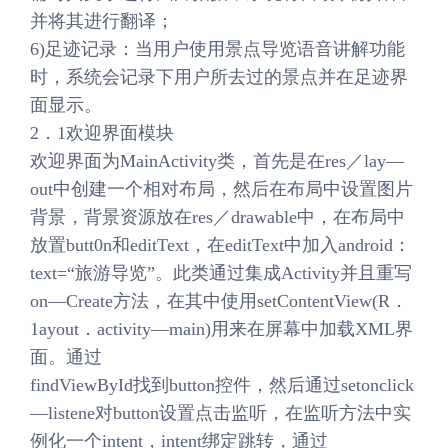
并将其进行翻译；
6)足迹记录：当用户使用景点导览语音讲解功能
时，系统会记录下用户所去过的景点并在足迹界
面显示。
2．1欢迎界面模块
欢迎界面为MainActivity类，首先是在res／lay—
out中创建一个相对布局，然后在布局中设置图片
背景，背景资源放在res／drawable中，在布局中
放置butt0n和editText，在editText中加入android：
text=“旅游导览”。此类通过集成Activity并且重写
on—Create方法，在其中使用setContentView(R．
1ayout．activity—main)用来在屏幕中加载XML界
面。通过
findViewById找到button控件，然后通过setonclick
—listene对button设置点击监听，在监听方法中实
例化一个intent，intent绑定跳转，通过