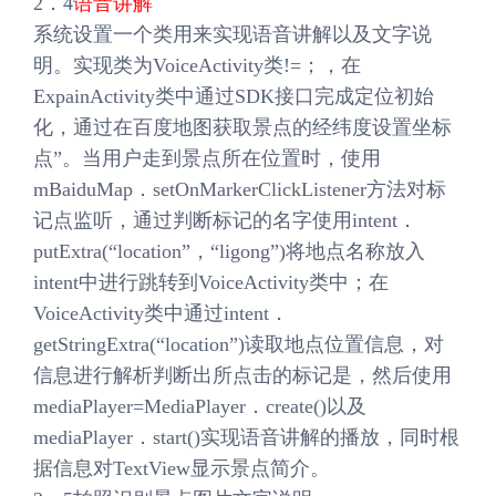
2．4
语音讲解
系统设置一个类用来实现语音讲解以及文字说
明。实现类为VoiceActivity类!=；，在
ExpainActivity类中通过SDK接口完成定位初始
化，通过在百度地图获取景点的经纬度设置坐标
点”。当用户走到景点所在位置时，使用
mBaiduMap．setOnMarkerClickListener方法对标
记点监听，通过判断标记的名字使用intent．
putExtra(“location”，“ligong”)将地点名称放入
intent中进行跳转到VoiceActivity类中；在
VoiceActivity类中通过intent．
getStringExtra(“location”)读取地点位置信息，对
信息进行解析判断出所点击的标记是，然后使用
mediaPlayer=MediaPlayer．create()以及
mediaPlayer．start()实现语音讲解的播放，同时根
据信息对TextView显示景点简介。