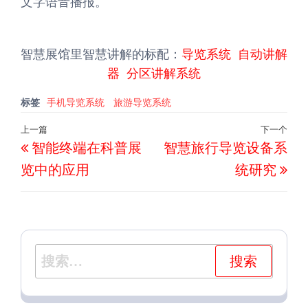
文字语音播报。
智慧展馆里智慧讲解的标配：
导览系统
自动讲解
器
分区讲解系统
标签
手机导览系统
旅游导览系统
文
上一篇
下一个
上
下
智能终端在科普展
智慧旅行导览设备系
章
一
一
导
览中的应用
统研究
篇
篇
航
文
文
章
章
搜
索：