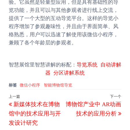
验。它虽然是轻量型应用，但是具有基础性的导
览功能，并且可以与其他参观者进行线上交流，
提供了一个大型的互动导览平台。这样的导览小
程序增加了参观趣味性，并且由于界面简单、风
格熟悉，用户可以迅速了解使用该微信小程序，
兼顾了各个年龄层的参观者。
智慧展馆里智慧讲解的标配：
导览系统
自动讲解
器
分区讲解系统
标签
微信小程序
智能博物馆导览
文
上一篇
下一个
上
下
新媒体技术在博物
博物馆产业中 AR动画
章
一
一
导
馆中的技术应用与开
技术的应用分析
篇
篇
航
发设计研究
文
文