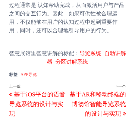
过程通常是 认知帮助完成，从而激活用户与产品
之间的交互行为。因此，如果可供性被合理运
用，不仅能够在用户的认知过程中起到重要作
用，同时，还可以合理地引导用户的行为。
智慧展馆里智慧讲解的标配：
导览系统
自动讲解
器
分区讲解系统
标签
APP导览
文
上一篇
下一个
上
下
基于iOS平台的语音
基于AR和移动终端的
章
一
一
导
导览系统的设计与实
博物馆智能导览系统
篇
篇
航
现
的设计与实现
文
文
章
章