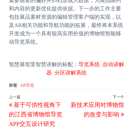
集参观者的偏好并归档形成大数据，为展品陈列
和内容的更新优化提供依据。下一步的工作主要
包括展品素材资源的编辑管理客户端的实现，以
及AR相关功能和导航功能的拓展，最终将本系统
开发成为一个具有较高实用价值的博物馆智能移
动导览系统。
智慧展馆里智慧讲解的标配：
导览系统
自动讲解
器
分区讲解系统
标签
AR导览
文
上一篇
下一个
上
下
基于可供性视角下
新技术应用对博物馆
章
一
一
导
的江西省博物馆导览
的改变与影响
篇
篇
航
APP交互设计研究
文
文