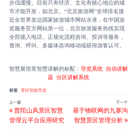
步伐缓慢。目前只有经济、文化有核心地位的城
市才能开发，如北京。“北京旅游网”全球排名接
近全世界发达国家旅游城市网站水准，在中国游
览服务官方网站第一位，北京旅游服务热线实现
全部接入电话、正规化流程咨询、投诉等服务，
查询、呼叫、多媒体咨询移动端获得游客认可。
智慧展馆里智慧讲解的标配：
导览系统
自动讲解
器
分区讲解系统
标签
景区智能导览
文
上一篇
下一个
上
下
普陀山风景区智慧
基于物联网的九寨沟
章
一
一
导
管理云平台应用研究
智慧景区管理分析
篇
篇
航
文
文