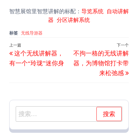
智慧展馆里智慧讲解的标配：
导览系统
自动讲解
器
分区讲解系统
标签
无线导游器
文
上一篇
下一个
上
下
这个无线讲解器，
不拘一格的无线讲解
章
一
一
导
有一个“玲珑”迷你身
器，为博物馆打卡带
篇
篇
航
来松弛感
文
文
章
章
搜
索：