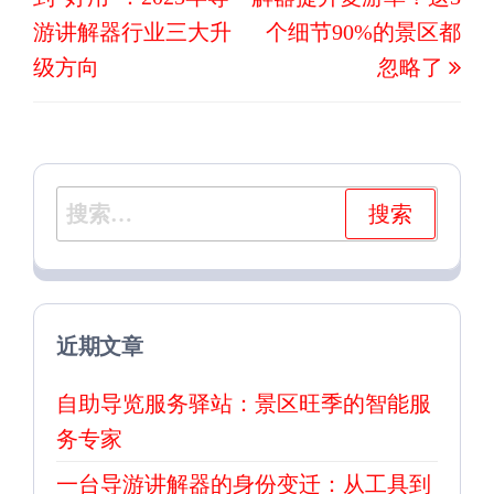
篇
篇
航
游讲解器行业三大升
个细节90%的景区都
文
文
级方向
忽略了
章
章
搜
索：
近期文章
自助导览服务驿站：景区旺季的智能服
务专家
一台导游讲解器的身份变迁：从工具到