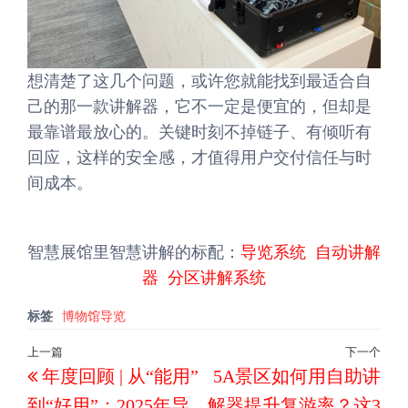
想清楚了这几个问题，或许您就能找到最适合自
己的那一款讲解器，它不一定是便宜的，但却是
最靠谱最放心的。关键时刻不掉链子、有倾听有
回应，这样的安全感，才值得用户交付信任与时
间成本。
智慧展馆里智慧讲解的标配：
导览系统
自动讲解
器
分区讲解系统
标签
博物馆导览
文
上一篇
下一个
上
下
年度回顾 | 从“能用”
5A景区如何用自助讲
章
一
一
导
到“好用”：2025年导
解器提升复游率？这3