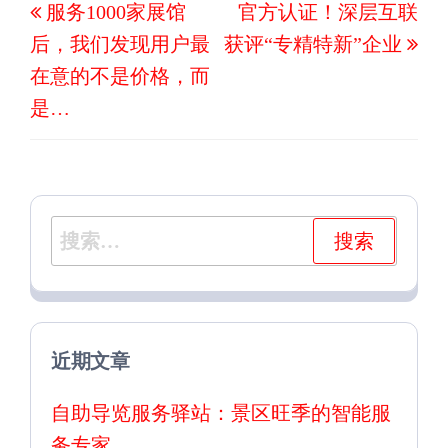
服务1000家展馆
官方认证！深层互联
章
一
一
导
后，我们发现用户最
获评“专精特新”企业
篇
篇
航
在意的不是价格，而
文
文
是…
章
章
搜
索：
近期文章
自助导览服务驿站：景区旺季的智能服
务专家