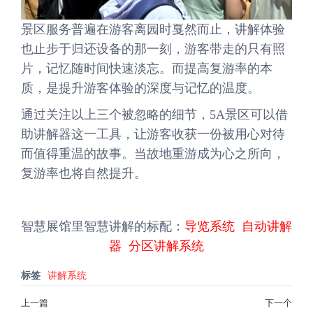
景区服务普遍在游客离园时戛然而止，讲解体验
也止步于归还设备的那一刻，游客带走的只有照
片，记忆随时间快速淡忘。而提高复游率的本
质，是提升游客体验的深度与记忆的温度。
通过关注以上三个被忽略的细节，5A景区可以借
助讲解器这一工具，让游客收获一份被用心对待
而值得重温的故事。当故地重游成为心之所向，
复游率也将自然提升。
智慧展馆里智慧讲解的标配：
导览系统
自动讲解
器
分区讲解系统
标签
讲解系统
文
上一篇
下一个
上
下