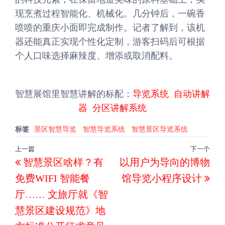
现烹煮过程智能化、机械化。几分钟后，一碗香
喷喷的重庆小面即完成制作。记者了解到，该机
器还能真正实现个性化定制，游客扫码后可根据
个人口味选择麻辣度、增添或取消配料。
智慧展馆里智慧讲解的标配：
导览系统
自动讲解
器
分区讲解系统
标签
景区智慧导览
智慧导览系统
智慧景区导览系统
文
上一篇
下一个
上
下
智慧景区啥样？有
以用户为导向的博物
章
一
一
导
免费WIFI 智能餐
馆导览小程序设计
篇
篇
航
厅…… 文旅厅就《智
文
文
慧景区建设规范》地
章
章